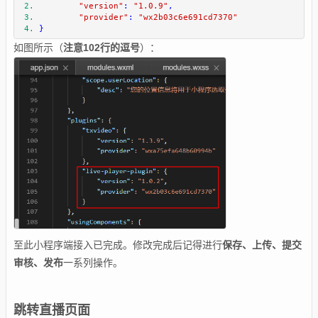
"version"
:
"1.0.9"
,
"provider"
:
"wx2b03c6e691cd7370"
}
如图所示（
注意102行的逗号
）：
至此小程序端接入已完成。修改完成后记得进行
保存、上传、提交
审核、发布
一系列操作。
跳转直播页面