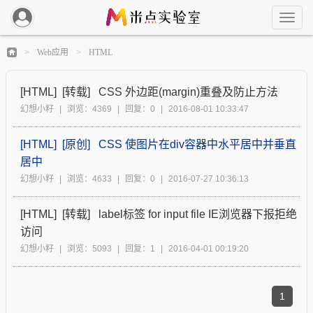
Web应用
HTML
>
>
[HTML]
[转载]
CSS 外边距(margin)重叠及防止方法
幻想小籽
|
浏览：4369
|
回复：0
|
2016-08-01 10:33:47
[HTML]
[原创]
CSS 使图片在div容器中水平居中并垂直
居中
幻想小籽
|
浏览：4633
|
回复：0
|
2016-07-27 10:36:13
[HTML]
[转载]
label标签 for input file IE浏览器下报拒绝
访问
幻想小籽
|
浏览：5093
|
回复：1
|
2016-04-01 00:19:20
1