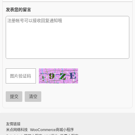
发表您的留言
提交
清空
友情链接
米点网络科技
WooCommerce商城小程序