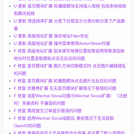
U 更新 首页模块扩展 轮播图模块支持插入视频 包括本地视频
和腾讯视频
U 更新 筛选排序扩展 分类下拉框显示分类ID和分类下产品数
量
U 更新 高级地址扩展 保存地址Filter优化
U 更新 高级地址扩展 操作菜单使用ActionSheet代替
F 修复 高级地址扩展 因未填写地理位置权限说明导致添加新
地址时位置选取图标点击无反应的问题
F 修复 首页模块扩展 图片方块切换模式时 点击图片编辑错乱
的问题
F 修复 首页模块扩展 轮播图模块点击图片无反应的问题
F 修复 优惠券扩展 在无首页模块扩展情况下报错的问题
F 修复 适配Wechat Social功能与Wechat Social扩展：（注册
时）完善资料 不兼容的问题
F 修复 偶现提交订单提示错误的问题
F 修复 启用Wechat Social适配后 某些情况下无法获取
OpenID的问题
F 修复 使用非自定义产品属性作为变量 并设置了默认选项的