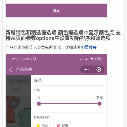
新增特色和精选筛选项 颜色筛选项中显示颜色点 支
持从页面参数options中设置初始排序和筛选项
产品列表页的传入参数有所变化，详细请看
配置教程