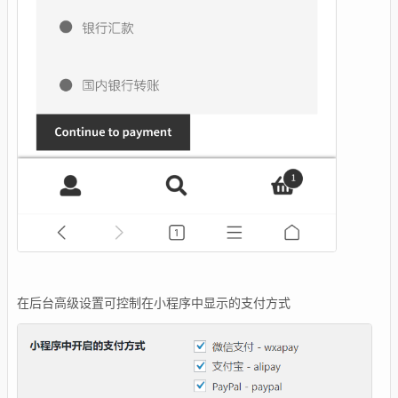
在后台高级设置可控制在小程序中显示的支付方式