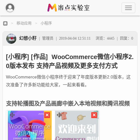
移动应用
小程序
>
>
幻想小籽
|
管理员
|
2019-04-04 12:51:11
浏览：4445
|
回复：0
[小程序] [作品] WooCommerce微信小程序2.
0版本发布 支持产品视频及更多支付方式
WooCommerce微信小程序终于迎来了年度版本更新2.0版本，这
次准备了许多新功能给大家，一起来看看。
支持轮播图及产品画廊中嵌入本地视频和腾讯视频