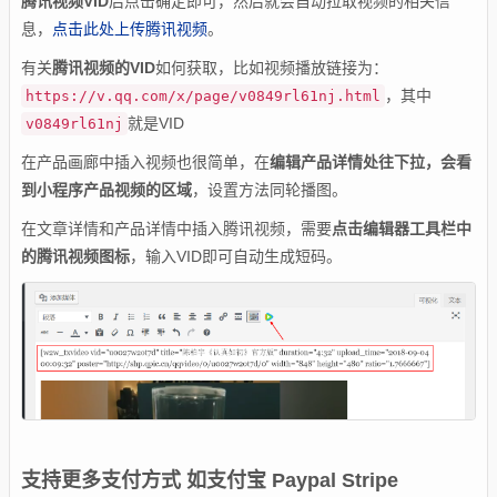
腾讯视频VID
后点击确定即可，然后就会自动拉取视频的相关信
息，
点击此处上传腾讯视频
。
有关
腾
讯视频的VID
如何获取，比如视频播放链接为：
，其中
https://v.qq.com/x/page/v0849rl61nj.html
就是VID
v0849rl61nj
在产品画廊中插入视频也很简单，在
编辑产品详情处往下拉，会看
到小程序产品视频的区域
，设置方法同轮播图。
在文章详情和产品详情中插入腾讯视频，需要
点击编辑器工具栏中
的腾讯视频图标
，输入VID即可自动生成短码。
支持更多支付方式 如支付宝 Paypal Stripe