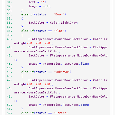
Text
=
""
;
Image
=
null
;
}
else
if
(
status 
==
"Down"
)
{
BackColor
=
Color
.
LightGray
;
}
else
if
(
status 
==
"Flag"
)
{
FlatAppearance
.
MouseDownBackColor
=
Color
.
Fr
omArgb
(
250
,
250
,
250
);
FlatAppearance
.
MouseOverBackColor
=
FlatAppe
arance
.
MouseDownBackColor
;
BackColor
=
FlatAppearance
.
MouseDownBackColo
r
;
Image
=
Properties
.
Resources
.
flag
;
}
else
if
(
status 
==
"Unknown"
)
{
FlatAppearance
.
MouseDownBackColor
=
Color
.
Fr
omArgb
(
250
,
250
,
250
);
FlatAppearance
.
MouseOverBackColor
=
FlatAppe
arance
.
MouseDownBackColor
;
BackColor
=
FlatAppearance
.
MouseDownBackColo
r
;
Image
=
Properties
.
Resources
.
boom
;
}
else
if
(
status 
==
"Error"
)