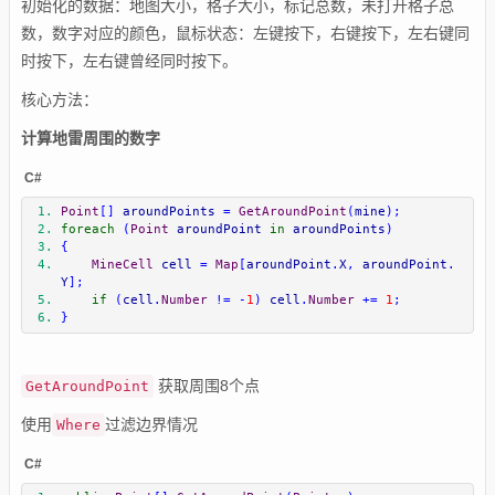
初始化的数据：地图大小，格子大小，标记总数，未打开格子总
数，数字对应的颜色，鼠标状态：左键按下，右键按下，左右键同
时按下，左右键曾经同时按下。
核心方法：
计算地雷周围的数字
C#
Point
[]
 aroundPoints 
=
GetAroundPoint
(
mine
);
foreach
(
Point
 aroundPoint 
in
 aroundPoints
)
{
MineCell
 cell 
=
Map
[
aroundPoint
.
X
,
 aroundPoint
.
Y
];
if
(
cell
.
Number
!=
-
1
)
 cell
.
Number
+=
1
;
}
获取周围8个点
GetAroundPoint
使用
过滤边界情况
Where
C#