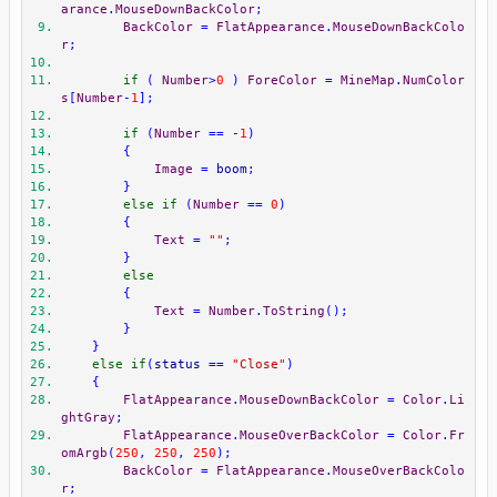
arance
.
MouseDownBackColor
;
BackColor
=
FlatAppearance
.
MouseDownBackColo
r
;
if
(
Number
>
0
)
ForeColor
=
MineMap
.
NumColor
s
[
Number
-
1
];
if
(
Number
==
-
1
)
{
Image
=
 boom
;
}
else
if
(
Number
==
0
)
{
Text
=
""
;
}
else
{
Text
=
Number
.
ToString
();
}
}
else
if
(
status 
==
"Close"
)
{
FlatAppearance
.
MouseDownBackColor
=
Color
.
Li
ghtGray
;
FlatAppearance
.
MouseOverBackColor
=
Color
.
Fr
omArgb
(
250
,
250
,
250
);
BackColor
=
FlatAppearance
.
MouseOverBackColo
r
;