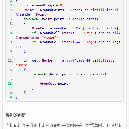
{
int
 aroundFlags 
=
0
;
Point
[]
 aroundPoints 
=
GetAroundPoint
(((
MineCel
l
)
sender
).
Point
);
foreach
(
Point
 point 
in
 aroundPoints
)
{
MineCell
 aroundCell 
=
Map
[
point
.
X
,
 point
.
Y
];
if
(
aroundCell
.
Status
==
"Down"
)
 aroundCell
.
ChangeStatus
(
"Close"
);
if
(
aroundCell
.
Status
==
"Flag"
)
 aroundFlags
++;
}
if
(
cell
.
Number
==
 aroundFlags 
&&
 cell
.
Status
==
"Open"
)
{
foreach
(
Point
 point 
in
 aroundPoints
)
{
OpenCell
(
point
);
}
}
}
胜利的判断
当标记的旗子数加上未打开的格子数刚好等于地雷数时，即可判断