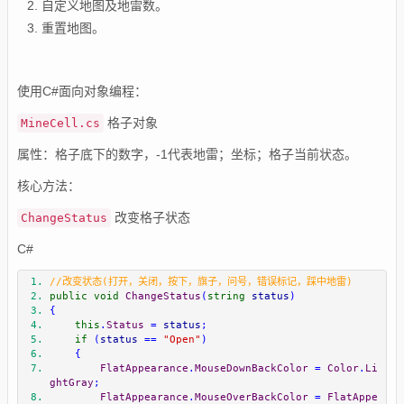
自定义地图及地雷数。
重置地图。
使用C#面向对象编程：
格子对象
MineCell.cs
属性：格子底下的数字，-1代表地雷；坐标；格子当前状态。
核心方法：
改变格子状态
ChangeStatus
C#
//改变状态(打开，关闭，按下，旗子，问号，错误标记，踩中地雷)
public
void
ChangeStatus
(
string
 status
)
{
this
.
Status
=
 status
;
if
(
status 
==
"Open"
)
{
FlatAppearance
.
MouseDownBackColor
=
Color
.
Li
ghtGray
;
FlatAppearance
.
MouseOverBackColor
=
FlatAppe