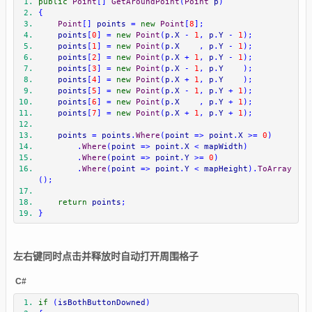
public
Point
[]
GetAroundPoint
(
Point
 p
)
{
Point
[]
 points 
=
new
Point
[
8
];
    points
[
0
]
=
new
Point
(
p
.
X 
-
1
,
 p
.
Y 
-
1
);
    points
[
1
]
=
new
Point
(
p
.
X    
,
 p
.
Y 
-
1
);
    points
[
2
]
=
new
Point
(
p
.
X 
+
1
,
 p
.
Y 
-
1
);
    points
[
3
]
=
new
Point
(
p
.
X 
-
1
,
 p
.
Y    
);
    points
[
4
]
=
new
Point
(
p
.
X 
+
1
,
 p
.
Y    
);
    points
[
5
]
=
new
Point
(
p
.
X 
-
1
,
 p
.
Y 
+
1
);
    points
[
6
]
=
new
Point
(
p
.
X    
,
 p
.
Y 
+
1
);
    points
[
7
]
=
new
Point
(
p
.
X 
+
1
,
 p
.
Y 
+
1
);
    points 
=
 points
.
Where
(
point 
=>
 point
.
X 
>=
0
)
.
Where
(
point 
=>
 point
.
X 
<
 mapWidth
)
.
Where
(
point 
=>
 point
.
Y 
>=
0
)
.
Where
(
point 
=>
 point
.
Y 
<
 mapHeight
).
ToArray
();
return
 points
;
}
左右键同时点击并释放时自动打开周围格子
C#
if
(
isBothButtonDowned
)