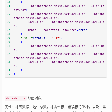
{
FlatAppearance
.
MouseDownBackColor
=
Color
.
Li
ghtGray
;
FlatAppearance
.
MouseOverBackColor
=
FlatAppe
arance
.
MouseDownBackColor
;
BackColor
=
FlatAppearance
.
MouseDownBackColo
r
;
Image
=
Properties
.
Resources
.
error
;
}
else
if
(
status 
==
"Hit"
)
{
FlatAppearance
.
MouseDownBackColor
=
Color
.
Re
d
;
FlatAppearance
.
MouseOverBackColor
=
FlatAppe
arance
.
MouseDownBackColor
;
BackColor
=
FlatAppearance
.
MouseDownBackColo
r
;
}
}
地图对象
MineMap.cs
属性：地图数据，地雷总数，地雷坐标，错误标记坐标，以及一些